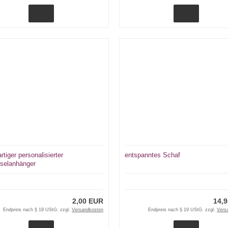
rtiger personalisierter
entspanntes Schaf
selanhänger
2,00 EUR
14,
Endpreis nach § 19 UStG. zzgl.
Versandkosten
Endpreis nach § 19 UStG. zzgl.
Vers