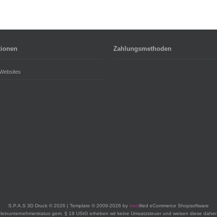
tionen
Zahlungsmethoden
 Websites
S.P.A.S 3D Druck © 2026 | Template © 2009-2026 by
mod
ified eCommerce Shopsoftware
leinunternehmerstatus gem. § 19 UStG erheben wir keine Umsatzsteuer und weisen diese daher 