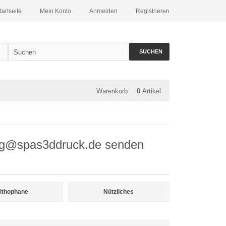
tartseite
Mein Konto
Anmelden
Registrieren
SUCHEN
Warenkorb
0
Artikel
lung@spas3ddruck.de senden
ithophane
Nützliches