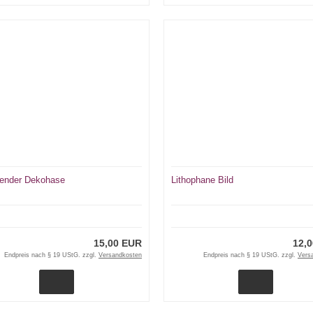
ender Dekohase
Lithophane Bild
15,00 EUR
12,
Endpreis nach § 19 UStG. zzgl.
Versandkosten
Endpreis nach § 19 UStG. zzgl.
Vers