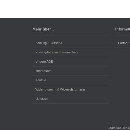
Mehr über...
Informa
Zahlung & Versand
Partner
Privatsphäre und Datenschutz
Unsere AGB
Impressum
Kontakt
Widerrufsrecht & Widerrufsformular
Lieferzeit
Aufgrund des K