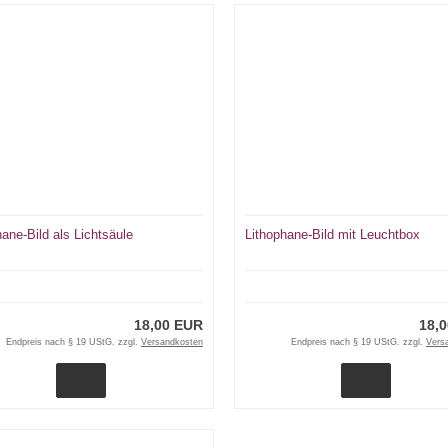
hane-Bild als Lichtsäule
Lithophane-Bild mit Leuchtbox
18,00 EUR
18,
Endpreis nach § 19 UStG. zzgl.
Versandkosten
Endpreis nach § 19 UStG. zzgl.
Vers