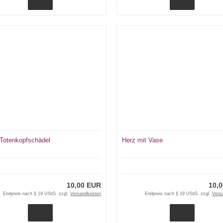
 Totenkopfschädel
Herz mit Vase
10,00 EUR
10,
Endpreis nach § 19 UStG. zzgl.
Versandkosten
Endpreis nach § 19 UStG. zzgl.
Vers