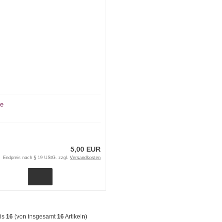
äe
5,00 EUR
Endpreis nach § 19 UStG. zzgl.
Versandkosten
is
16
(von insgesamt
16
Artikeln)