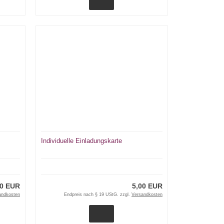
Individuelle Einladungskarte
00 EUR
5,00 EUR
andkosten
Endpreis nach § 19 UStG. zzgl.
Versandkosten