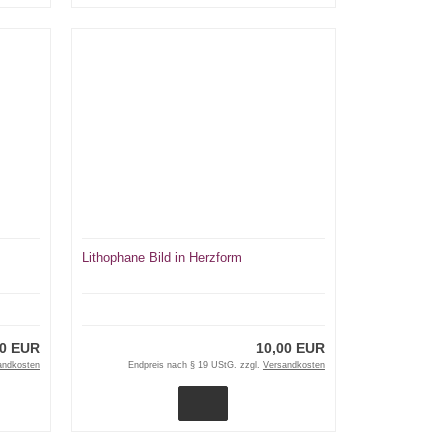
Lithophane Bild in Herzform
00 EUR
10,00 EUR
andkosten
Endpreis nach § 19 UStG. zzgl.
Versandkosten