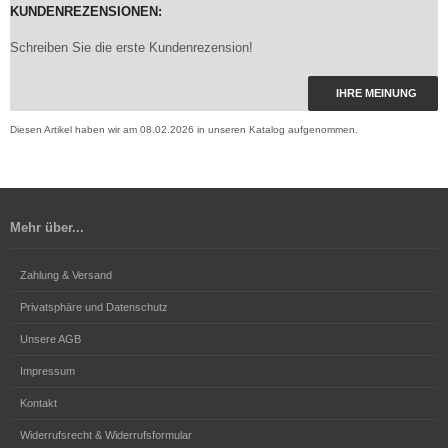
KUNDENREZENSIONEN:
Schreiben Sie die erste Kundenrezension!
IHRE MEINUNG
Diesen Artikel haben wir am 08.02.2026 in unseren Katalog aufgenommen.
Mehr über...
Zahlung & Versand
Privatsphäre und Datenschutz
Unsere AGB
Impressum
Kontakt
Widerrufsrecht & Widerrufsformular