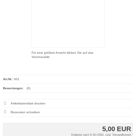
Für eine größere Ansicht klicken Sie auf das
Vorschaubild
Art.Nr.:
001
Bewertungen:
(0)
Artikeldatenblatt drucken
Rezension schreiben
5,00 EUR
Endpreis nach § 19 UStG. zzgl.
Versandkosten