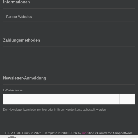
Informationen
Partner Websites
Zahlungsmethoden
Newsletter-Anmeldung
E-Mail-Adresse:
Der Newsletter kann jederzeit hier oder in Ihrem Kundenkonto abbestellt werden.
S.P.A.S 3D Druck © 2026 | Template © 2009-2026 by
mod
ified eCommerce Shopsoftware
Aufgrund des Kleinunternehmerstatus gem. § 19 UStG erheben wir keine Umsatzsteuer und