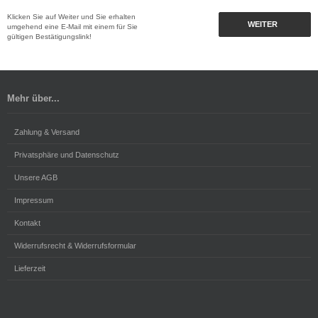
Klicken Sie auf Weiter und Sie erhalten
WEITER
umgehend eine E-Mail mit einem für Sie
gültigen Bestätigungslink!
Mehr über...
Zahlung & Versand
Privatsphäre und Datenschutz
Unsere AGB
Impressum
Kontakt
Widerrufsrecht & Widerrufsformular
Lieferzeit