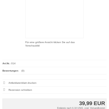
Für eine größere Ansicht klicken Sie auf das
Vorschaubild
Art.Nr.:
014
Bewertungen:
(0)
Artikeldatenblatt drucken
Rezension schreiben
39,99 EUR
Endpreis nach § 19 UStG. zzgl.
Versandkosten